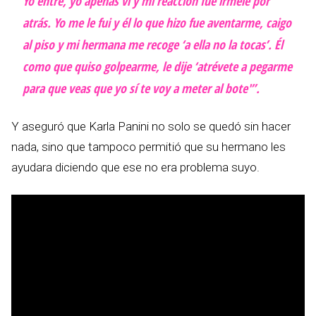
Yo entré, yo apenas vi y mi reacción fue írmele por
atrás. Yo me le fui y él lo que hizo fue aventarme, caigo
al piso y mi hermana me recoge ‘a ella no la tocas’. Él
como que quiso golpearme, le dije ‘atrévete a pegarme
para que veas que yo sí te voy a meter al bote'”.
Y aseguró que Karla Panini no solo se quedó sin hacer
nada, sino que tampoco permitió que su hermano les
ayudara diciendo que ese no era problema suyo.