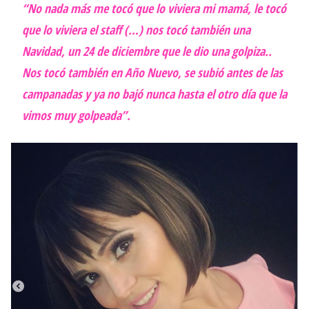
“No nada más me tocó que lo viviera mi mamá, le tocó
que lo viviera el staff (…) nos tocó también una
Navidad, un 24 de diciembre que le dio una golpiza..
Nos tocó también en Año Nuevo, se subió antes de las
campanadas y ya no bajó nunca hasta el otro día que la
vimos muy golpeada”.