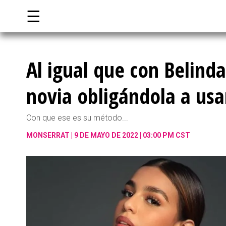
☰
Al igual que con Belind
novia obligándola a usa
Con que ese es su método...
MONSERRAT
9 DE MAYO DE 2022 | 03:00 PM CST