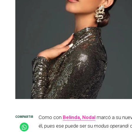
Como con
Belinda, Nodal
marcó a su nueva
él, pues ese puede ser su
modus operandi
c