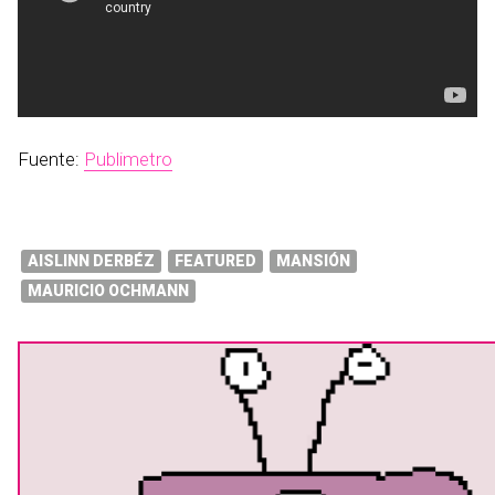
Fuente:
Publimetro
AISLINN DERBÉZ
FEATURED
MANSIÓN
MAURICIO OCHMANN