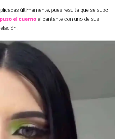
licadas últimamente, pues resulta que se supo
 puso el cuerno
al cantante con uno de sus
relación.