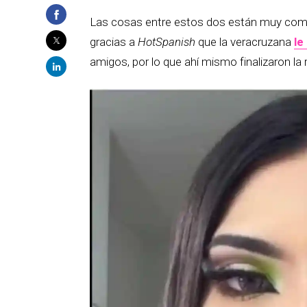
Las cosas entre estos dos están muy comp
gracias a
HotSpanish
que la veracruzana
le
amigos, por lo que ahí mismo finalizaron la 