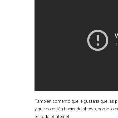
También comentó que le gustaría que las 
y que no estén haciendo shows, como lo que
en todo el internet.