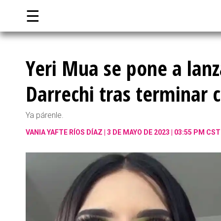
☰
Yeri Mua se pone a lanz
Darrechi tras terminar c
Ya párenle.
VANIA YAFTE RÍOS DÍAZ
3 DE MAYO DE 2023 | 03:55 PM CST