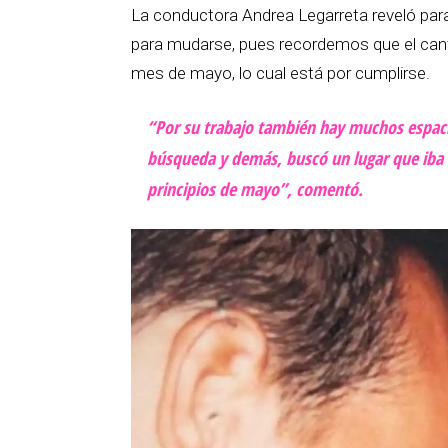
La conductora Andrea Legarreta reveló para
para mudarse, pues recordemos que el cantan
mes de mayo, lo cual está por cumplirse.
“Por su trabajo también hay muchos espacio
búsqueda y demás, buscó un lugar que iba a
principios de mayo”, comentó.