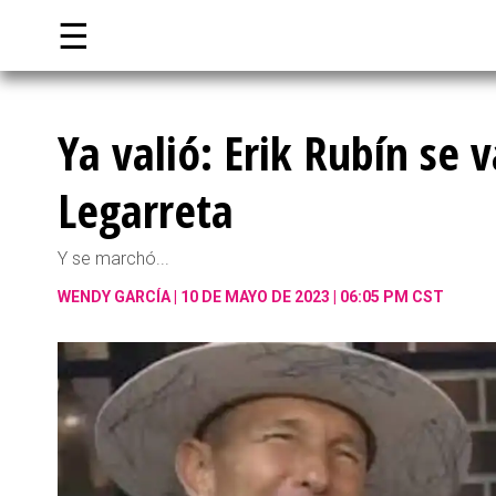
☰
Ya valió: Erik Rubín se 
Legarreta
Y se marchó...
WENDY GARCÍA
10 DE MAYO DE 2023 | 06:05 PM CST