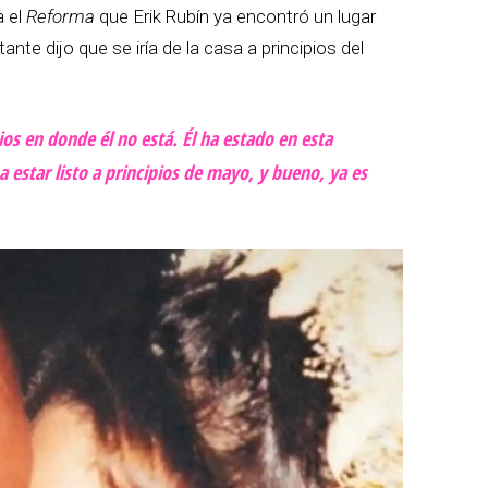
 el
Reforma
que Erik Rubín ya encontró un lugar
te dijo que se iría de la casa a principios del
s en donde él no está. Él ha estado en esta
 estar listo a principios de mayo, y bueno, ya es