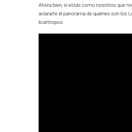
Ahora bien, si estás como nosotros que 
aclararte el panorama de quiénes son los
licántropos.