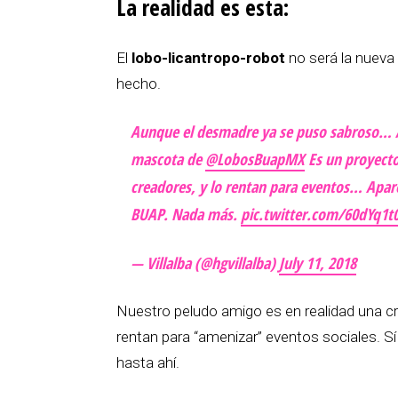
La realidad es esta:
El
lobo-licantropo-robot
no será la nueva 
hecho.
Aunque el desmadre ya se puso sabroso… A
mascota de
@LobosBuapMX
Es un proyecto
creadores, y lo rentan para eventos… Apare
BUAP. Nada más.
pic.twitter.com/60dYq1t0
— Villalba (@hgvillalba)
July 11, 2018
Nuestro peludo amigo es en realidad una 
rentan para “amenizar” eventos sociales. Sí
hasta ahí.