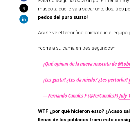
Para conseguirlo optaron por entrenar muy 
mascota que le va a sacar uno, dos, tres pe
pedos del puro susto!
Así se ve el terrorífico animal que el equip
*corre a su cama en tres segundos*
¿Qué opinan de la nueva mascota de
@Lob
¿Les gusta? ¿Les da miedo? ¿Les perturba?
— Fernando Canales F (@FerCanalesF)
July 
WTF ¿por qué hicieron esto? ¿Acaso sali
llenas de los poblanos traen esto consi