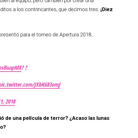
bien al equipo, pero también por crear una
ditos a los contrincantes, que decimos tres.
¡Diez
o presentó para el torneo de Apertura 2018…
osBuapMX
? ?
pic.twitter.com/JXbK683omJ
11, 2018
ó de una película de terror? ¿Acaso las lunas
go?