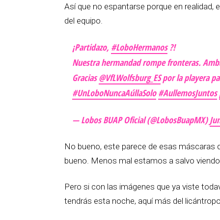
Así que no espantarse porque en realidad, es
del equipo.
¡Partidazo,
#LoboHermanos
?!
Nuestra hermandad rompe fronteras. Ambas
Gracias
@VfLWolfsburg_ES
por la playera pa
#UnLoboNuncaAúllaSolo
#AullemosJuntos
— Lobos BUAP Oficial (@LobosBuapMX)
Ju
No bueno, este parece de esas máscaras 
bueno. Menos mal estamos a salvo viendo e
Pero si con las imágenes que ya viste todav
tendrás esta noche, aquí más del licántropo