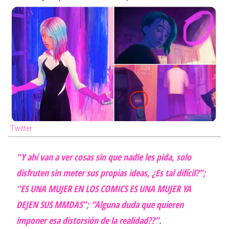
Twitter
“Y ahí van a ver cosas sin que nadie les pida, solo
disfruten sin meter sus propias ideas, ¿Es tal difícil?”;
“ES UNA MUJER EN LOS COMICS ES UNA MUJER YA
DEJEN SUS MMDAS”; “Alguna duda que quieren
imponer esa distorsión de la realidad??”.