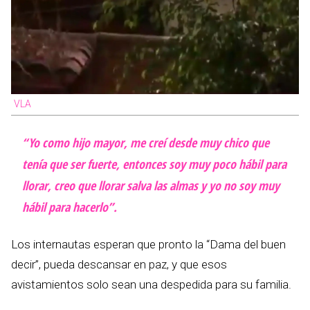
VLA
“Yo como hijo mayor, me creí desde muy chico que
tenía que ser fuerte, entonces soy muy poco hábil para
llorar, creo que llorar salva las almas y yo no soy muy
hábil para hacerlo”.
Los internautas esperan que pronto la “Dama del buen
decir”, pueda descansar en paz, y que esos
avistamientos solo sean una despedida para su familia.