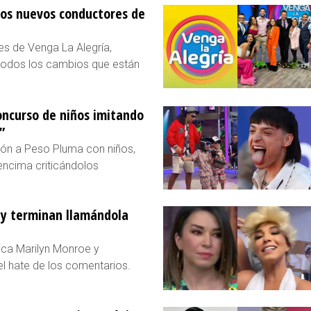
los nuevos conductores de
s de Venga La Alegría,
 todos los cambios que están
oncurso de niños imitando
”
ción a Peso Pluma con niños,
 encima criticándolos
 y terminan llamándola
ica Marilyn Monroe y
el hate de los comentarios.