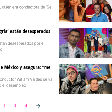
 quien era conductora de 'Se
egría’ están desesperados
están desesperados por el
o.
de México y asegura: “me
conductor William Valdés se va
ó el desempleo
2
3
4