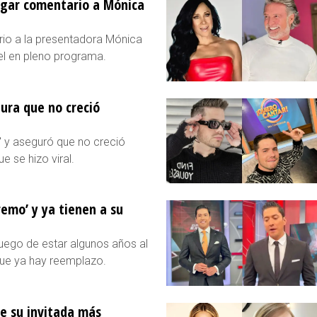
vulgar comentario a Mónica
ario a la presentadora Mónica
el en pleno programa.
gura que no creció
' y aseguró que no creció
 se hizo viral.
remo’ y ya tienen a su
 luego de estar algunos años al
que ya hay reemplazo.
ue su invitada más