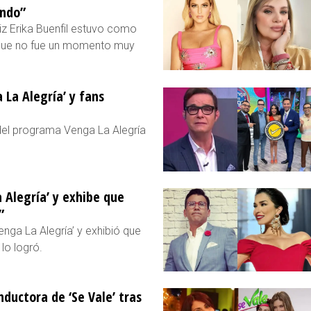
ando”
iz Erika Buenfil estuvo como
nque no fue un momento muy
 La Alegría’ y fans
 del programa Venga La Alegría
 Alegría’ y exhibe que
”
nga La Alegría’ y exhibió que
lo logró.
ductora de ‘Se Vale’ tras