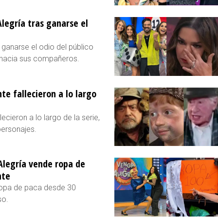
Alegría tras ganarse el
 ganarse el odio del público
to hacia sus compañeros.
e fallecieron a lo largo
cieron a lo largo de la serie,
personajes.
Alegría vende ropa de
nte
ropa de paca desde 30
so.