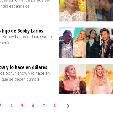
s, pues su romance parece ser
ientes escándalos
s hijo de Bobby Larios
 de Bobby Larios o Juan Osorio,
eneró
ow y lo hace en dólares
os por un show y lo hace en
s que se deben cumplir
3
4
5
6
7
8