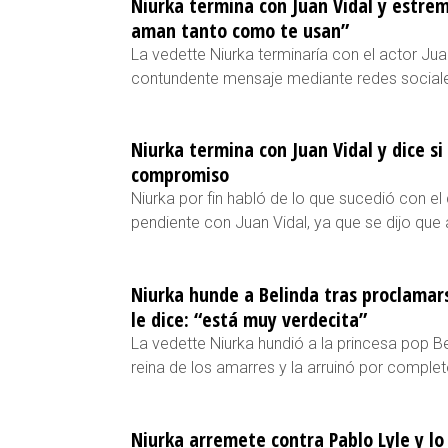
Niurka termina con Juan Vidal y estre
aman tanto como te usan”
La vedette Niurka terminaría con el actor Ju
contundente mensaje mediante redes social
Niurka termina con Juan Vidal y dice si
compromiso
Niurka por fin habló de lo que sucedió con e
pendiente con Juan Vidal, ya que se dijo q
Niurka hunde a Belinda tras proclamars
le dice: “está muy verdecita”
La vedette Niurka hundió a la princesa pop 
reina de los amarres y la arruinó por compl
Niurka arremete contra Pablo Lyle y lo