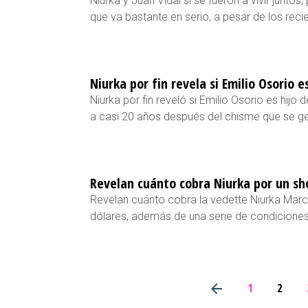
Niurka y Juan Vidal sí se fueron a vivir junto
que va bastante en serio, a pesar de los rec
Niurka por fin revela si Emilio Osorio e
Niurka por fin reveló si Emilio Osorio es hijo
a casi 20 años después del chisme que se g
Revelan cuánto cobra Niurka por un sh
Revelan cuánto cobra la vedette Niurka Marc
dólares, además de una serie de condicione
1
2