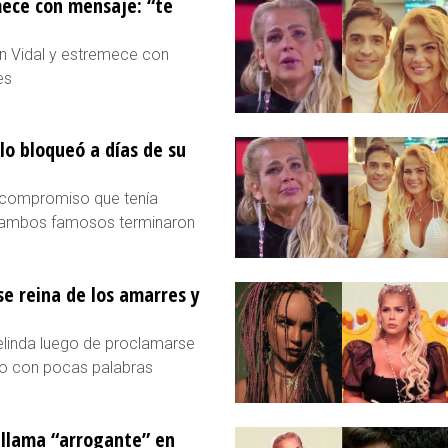
mece con mensaje: “te
an Vidal y estremece con
es
 lo bloqueó a días de su
l compromiso que tenía
ue ambos famosos terminaron
e reina de los amarres y
Belinda luego de proclamarse
eto con pocas palabras
 llama “arrogante” en