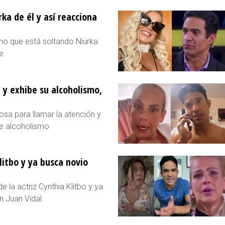
rka de él y así reacciona
eno que está soltando Niurka
e
 y exhibe su alcoholismo,
sa para llamar la atención y
e alcoholismo
itbo y ya busca novio
 la actriz Cynthia Klitbo y ya
n Juan Vidal