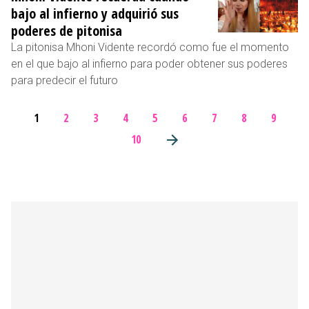
bajo al infierno y adquirió sus
poderes de pitonisa
La pitonisa Mhoni Vidente recordó como fue el momento
en el que bajo al infierno para poder obtener sus poderes
para predecir el futuro
1
2
3
4
5
6
7
8
9
10