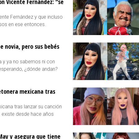
n Vicente Fernández: “se
ente Fernández y que incluso
osos en ese entonces.
e novia, pero sus bebés
a y ya no sabemos ni con
 esperando, ¿dónde andan?
etonera mexicana tras
icana tras lanzar su canción
ro existe desde hace años
May y asegura que tiene