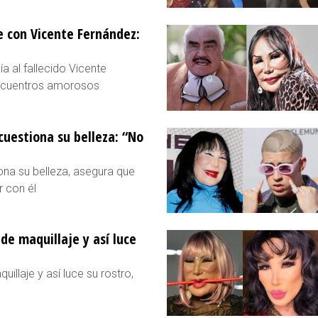
 con Vicente Fernández:
a al fallecido Vicente
encuentros amorosos
uestiona su belleza: “No
na su belleza, asegura que
r con él
de maquillaje y así luce
illaje y así luce su rostro,