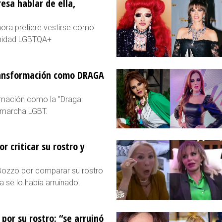
esa hablar de ella,
hora prefiere vestirse como
unidad LGBTQA+
ransformación como DRAGA
rmación como la "Draga
a marcha LGBT.
r criticar su rostro y
Bozzo por comparar su rostro
 se lo había arruinado.
por su rostro: “se arruinó