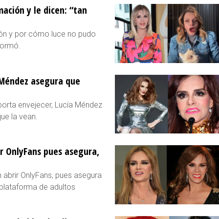
ción y le dicen: “tan
ón y por cómo luce no pudo
formó.
a Méndez asegura que
mporta envejecer, Lucía Méndez
ue la vean.
ir OnlyFans pues asegura,
 abrir OnlyFans, pues asegura
 plataforma de adultos