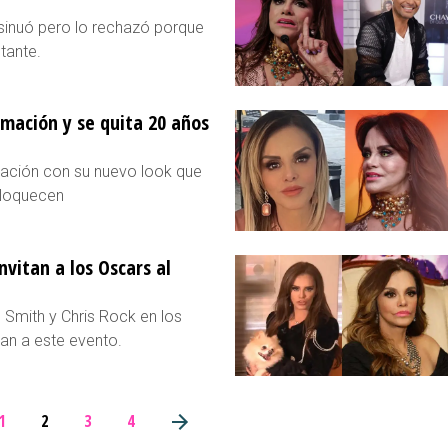
sinuó pero lo rechazó porque
tante.
mación y se quita 20 años
mación con su nuevo look que
nloquecen
vitan a los Oscars al
 Smith y Chris Rock en los
tan a este evento.
1
2
3
4