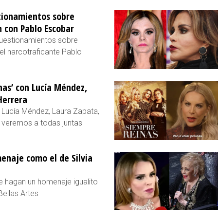
tionamientos sobre
 con Pablo Escobar
cuestionamientos sobre
l narcotraficante Pablo
inas’ con Lucía Méndez,
Herrera
n Lucía Méndez, Laura Zapata,
s veremos a todas juntas
enaje como el de Silvia
e hagan un homenaje igualito
 Bellas Artes