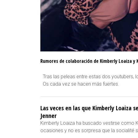
Rumores de colaboración de Kimberly Loaiza y K
Tras las peleas entre estas dos youtubers, 
Os cada vez se hacen más fuertes.
Las veces en las que Kimberly Loaiza s
Jenner
Kimberly Loaiza ha buscado vestirse como Ky
ocasiones y no es sorpresa que la socialité 