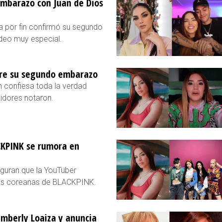
embarazo con Juan de Dios
a por fin confirmó su segundo
deo muy especial.
bre su segundo embarazo
n confiesa toda la verdad
idores notaron.
CKPINK se rumora en
eguran que la YouTuber
dols coreanas de BLACKPINK.
mberly Loaiza y anuncia