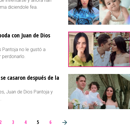
ue inventarse y ahora han
ima diciendole fea.
 boda con Juan de Dios
 Pantoja no le gustó a
r perdonarlo.
 se casaron después de la
s, Juan de Dios Pantoja y
.
2
3
4
5
6