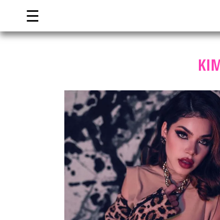
☰
KIM