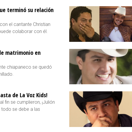
que terminó su relación
con el cantante Christian
puede colaborar con él.
de matrimonio en
ante chiapaneco se quedó
illado.
hasta de La Voz Kids!
l fin se cumplieron, ¡Julión
r todo se debe a las