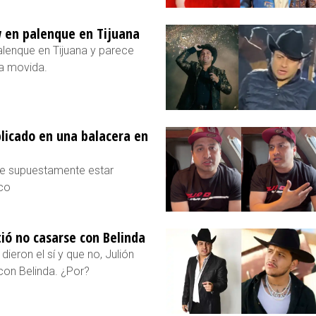
w en palenque en Tijuana
alenque en Tijuana y parece
la movida.
plicado en una balacera en
 de supuestamente estar
sco
tió no casarse con Belinda
eron el sí y que no, Julión
 con Belinda. ¿Por?