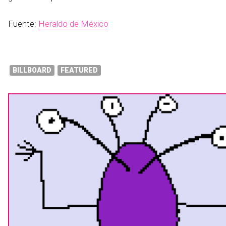
Fuente:
Heraldo de México
BILLBOARD
FEATURED