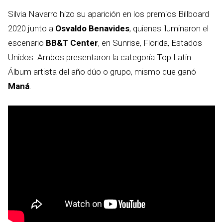
Silvia Navarro hizo su aparición en los premios Billboard
2020 junto a
Osvaldo Benavides
, quienes iluminaron el
escenario
BB&T Center
, en Sunrise, Florida, Estados
Unidos. Ambos presentaron la categoría Top Latin
Álbum artista del año dúo o grupo, mismo que ganó
Maná
.