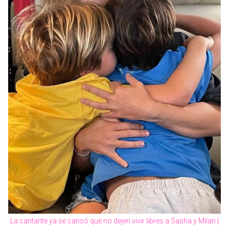
La cantante ya se cansó que no dejen vivir libres a Sasha y Milan |