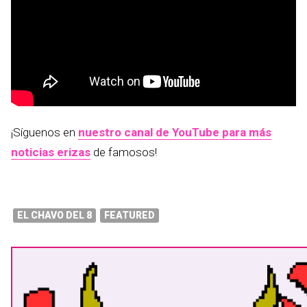
¡Síguenos en
nuestro canal de YouTube para más
noticias erizas
de famosos!
EL CHAVO DEL 8
FEATURED