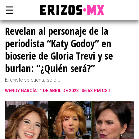
☰
Revelan al personaje de la
periodista “Katy Godoy” en
bioserie de Gloria Trevi y se
burlan: “¿Quién será?”
El chiste se cuenta solo...
WENDY GARCÍA
1 DE ABRIL DE 2023 | 06:53 PM CST