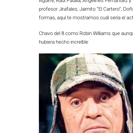
Aguirre, Raúl Padilla, Angelines Fernández
profesor Jirafales, Jaimito “El Cartero”, D
formas, aquí te mostramos cuál sería el ac
Chavo del 8 como Robin Williams que aunqu
hubiera hecho increíble: