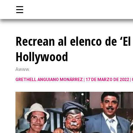
☰
Recrean al elenco de ‘El
Hollywood
Awww.
GRETHELL ANGUIANO MONÁRREZ
17 DE MARZO DE 2022 |