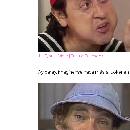
Uuff, buenísimo | Fuente: Facebook
Ay caray, imagínense nada más al Joker en