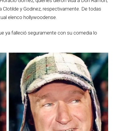
 y Horacio Gómez, quienes dieron vida a Don Ramón,
oña Clotilde y Godinez, respectivamente. De todas
tual elenco hollywoodense.
e ya falleció seguramente con su comedia lo