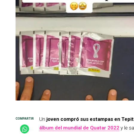
Un
joven compró sus estampas en Tepi
álbum del mundial de Quatar 2022
y le s