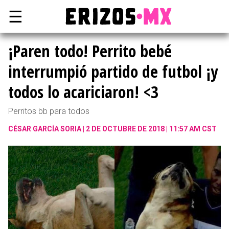
☰
¡Paren todo! Perrito bebé
interrumpió partido de futbol ¡y
todos lo acariciaron! <3
Perritos bb para todos
CÉSAR GARCÍA SORIA
2 DE OCTUBRE DE 2018 | 11:57 AM CST