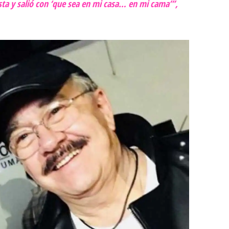
sta y salió con ‘que sea en mi casa… en mi cama’”,