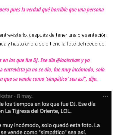
 pero pues la verdad qué horrible que una persona
 entrevistarlo, después de tener una presentación
ada y hasta ahora solo tiene la foto del recuerdo.
 en los que fue DJ. Ese día @looisrivas y yo
La entrevista ya no se dio, fue muy incómodo, solo
n que se vende como ‘simpático’ sea así”, dijo.