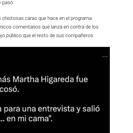
e pasó.
s chistosas caras que hace en el programa
micos comentarios que lanza en contra de los
jo público que el resto de sus compañeros.