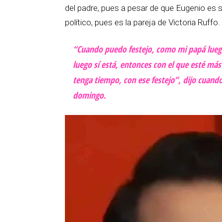
del padre, pues a pesar de que Eugenio es 
político, pues es la pareja de Victoria Ruffo.
“Cuando puedo festejo, como mi papá luego n
luego sí está, entonces con el que esté más
tenga tiempo, con ese festejo”, dijo cuando
domingo.