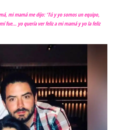
má, mi mamá me dijo: ‘Tú y yo somos un equipo,
í fue… yo quería ver feliz a mi mamá y yo la feliz