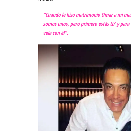
“Cuando le hizo matrimonio Omar a mi ma
somos unos, pero primero estás tú’ y para m
veía con él”.