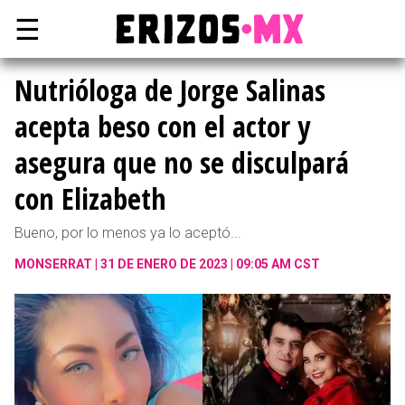
☰
Nutrióloga de Jorge Salinas
acepta beso con el actor y
asegura que no se disculpará
con Elizabeth
Bueno, por lo menos ya lo aceptó...
MONSERRAT
31 DE ENERO DE 2023 | 09:05 AM CST