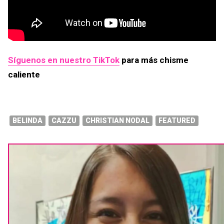
Síguenos en nuestro TikTok
para más chisme
caliente
BELINDA
CAZZU
CHRISTIAN NODAL
FEATURED