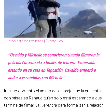
Juntos pero no revueltos | Fuente Hoy
“Osvaldo y Michelle se conocieron cuando filmaron la
película
Corazonada
a finales de febrero. Esmeralda
estando en su casa en Tepoztlán, Osvaldo empezó a
andar a escondidas con Michelle”.
Incluso comentó el amigo de la pareja que la que está
con prisas es Renaud quien solo está esperando a que
termine de filmar L
a Herencia
para formalizar la relación,