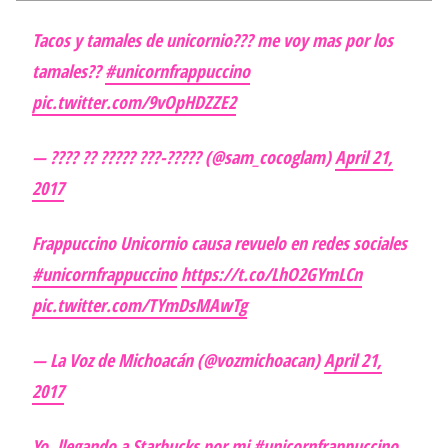
Tacos y tamales de unicornio??? me voy mas por los
tamales??
#unicornfrappuccino
pic.twitter.com/9vOpHDZZE2
— ???? ?? ????? ???-????? (@sam_cocoglam)
April 21,
2017
Frappuccino Unicornio causa revuelo en redes sociales
#unicornfrappuccino
https://t.co/LhO2GYmLCn
pic.twitter.com/TYmDsMAwTg
— La Voz de Michoacán (@vozmichoacan)
April 21,
2017
Yo, llegando a Starbucks por mi
#unicornfrappuccino