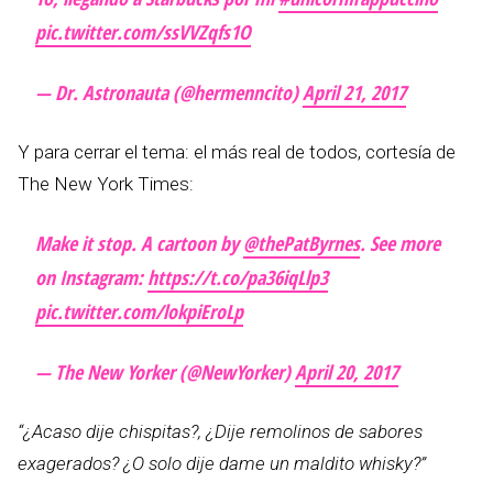
pic.twitter.com/ssVVZqfs1O
— Dr. Astronauta (@hermenncito)
April 21, 2017
Y para cerrar el tema: el más real de todos, cortesía de
The New York Times:
Make it stop. A cartoon by
@thePatByrnes
. See more
on Instagram:
https://t.co/pa36iqLlp3
pic.twitter.com/lokpiEroLp
— The New Yorker (@NewYorker)
April 20, 2017
“¿Acaso dije chispitas?, ¿Dije remolinos de sabores
exagerados? ¿O solo dije dame un maldito whisky?”