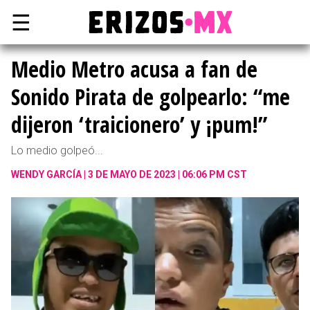
☰
Medio Metro acusa a fan de
Sonido Pirata de golpearlo: “me
dijeron ‘traicionero’ y ¡pum!”
Lo medio golpeó...
WENDY GARCÍA
3 DE MAYO DE 2023 | 06:06 PM CST