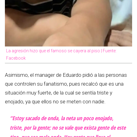
La agresión hizo que el famoso se cayera al piso | Fuente:
Facebook
Asimismo, el manager de Eduardo pidió a las personas
que controlen su fanatismo, pues recalcó que es una
situación muy fuerte, de la cual se sentía triste y
enojado, ya que ellos no se meten con nadie.
“Estoy sacado de onda, la neta un poco enojado,
triste, por la gente; no se vale que exista gente de este
tipo, que sea mala onda. Hay gente que lleva el