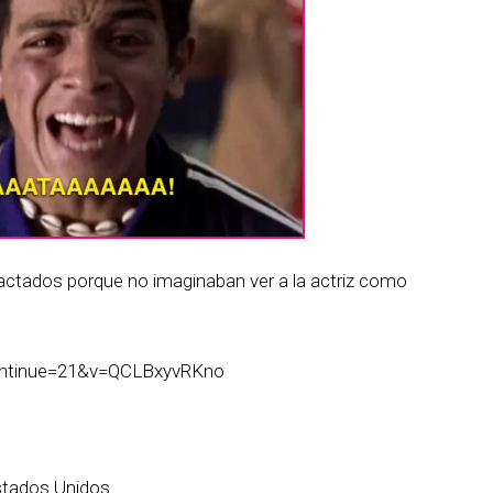
ctados porque no imaginaban ver a la actriz como
ontinue=21&v=QCLBxyvRKno
stados Unidos.