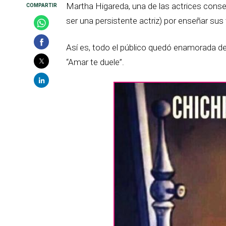
Martha Higareda, una de las actrices cons
ser una persistente actriz) por enseñar sus t
Así es, todo el público quedó enamorada d
“Amar te duele”.