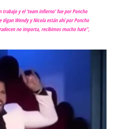
 trabajo y el ‘team infierno’ fue por Poncho
ue digan Wendy y Nicola están ahí por Poncho
agradecen no importa, recibimos mucho hate”,