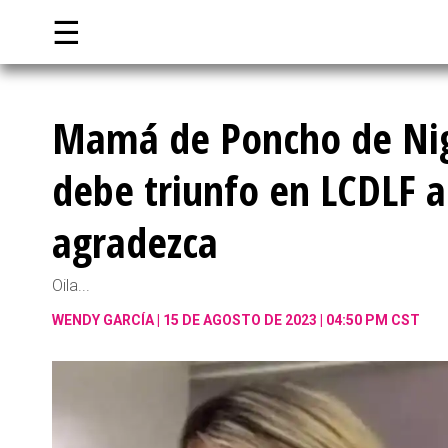
☰
Mamá de Poncho de Nig
debe triunfo en LCDLF a
agradezca
Oila...
WENDY GARCÍA
15 DE AGOSTO DE 2023 | 04:50 PM CST