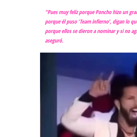
“Pues muy feliz porque Poncho hizo un gran
porque él puso ‘Team infierno’, digan lo q
porque ellos se dieron a nominar y si no 
aseguró.