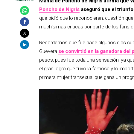
Mamá de Poncho de Nigris afirma que 
Poncho de Nigris
aseguró que el triunfo
que pidió que lo reconocieran, cuestión que 
muchísimas críticas por parte de los fans 
Recordemos que fue hace algunos días cua
Guevera
se convirtió en la ganadora del
pesos, pues fue toda una sensación, ya que
el gran logro que tuvo la famosa y lo import
primera mujer transexual que gana un progr