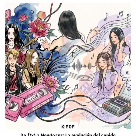
K-POP
De f(x) a NewJeans: La evolución del sonido