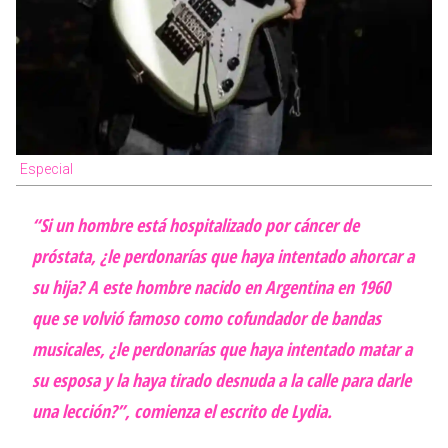
Especial
“Si un hombre está hospitalizado por cáncer de
próstata, ¿le perdonarías que haya intentado ahorcar a
su hija? A este hombre nacido en Argentina en 1960
que se volvió famoso como cofundador de bandas
musicales, ¿le perdonarías que haya intentado matar a
su esposa y la haya tirado desnuda a la calle para darle
una lección?”, comienza el escrito de Lydia.