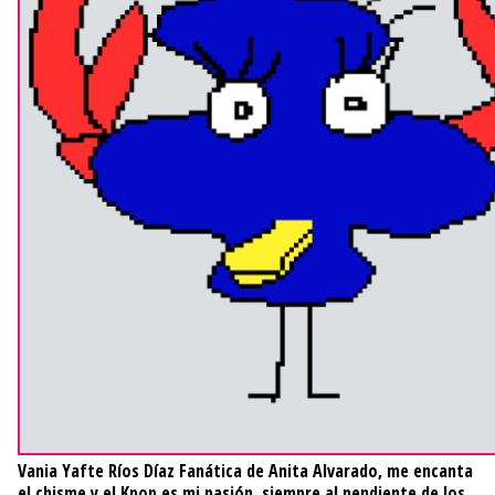
Vania Yafte Ríos Díaz
Fanática de Anita Alvarado, me encanta
el chisme y el Kpop es mi pasión, siempre al pendiente de los