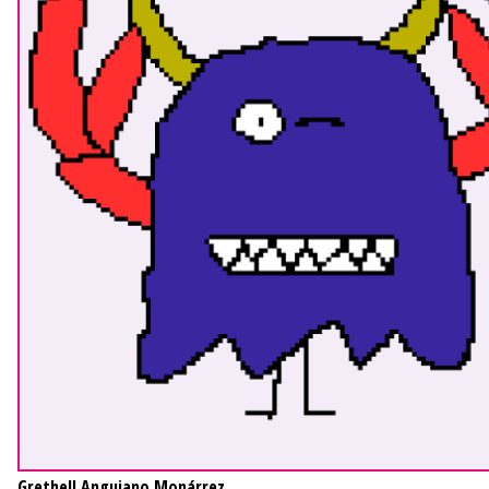
Grethell Anguiano Monárrez