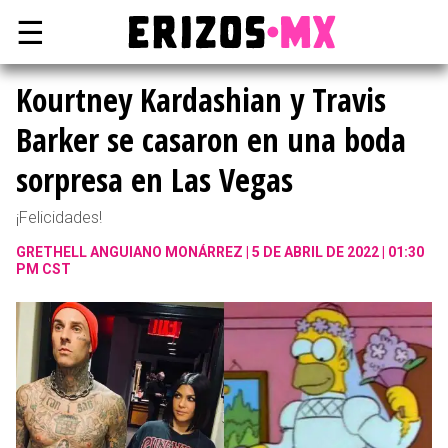
☰
Kourtney Kardashian y Travis
Barker se casaron en una boda
sorpresa en Las Vegas
¡Felicidades!
GRETHELL ANGUIANO MONÁRREZ
5 DE ABRIL DE 2022 | 01:30
PM CST