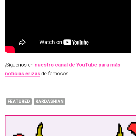
¡Síguenos en
nuestro canal de YouTube para más
noticias erizas
de famosos!
FEATURED
KARDASHIAN