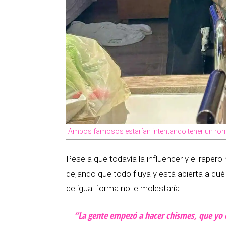
Ambos famosos estarían intentando tener un rom
Pese a que todavía la influencer y el raper
dejando que todo fluya y está abierta a qué
de igual forma no le molestaría.
“La gente empezó a hacer chismes, que yo 