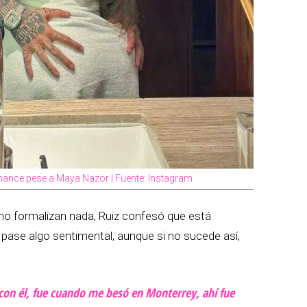
ance pese a Maya Nazor | Fuente: Instagram
o no formalizan nada, Ruiz confesó que está
 pase algo sentimental, aunque si no sucede así,
con él, fue cuando me besó en Monterrey, ahí fue