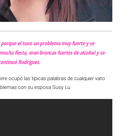
porque el tuvo un problema muy fuerte y se
 mucha fiesta, eran broncas fuertes de alcohol y se
continuó Rodríguez.
rre ocupó las típicas palabras de cualquier vato
problemas con su esposa Susy Lu.