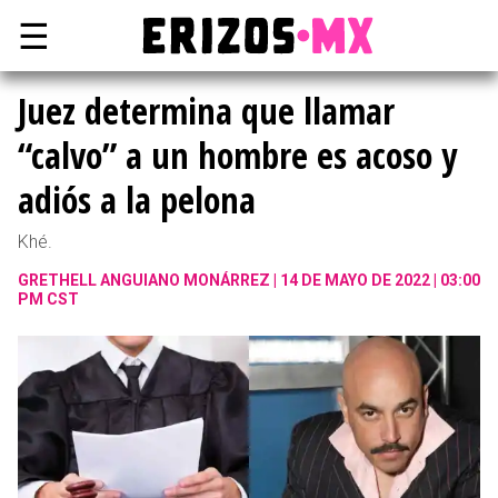
☰
Juez determina que llamar
“calvo” a un hombre es acoso y
adiós a la pelona
Khé.
GRETHELL ANGUIANO MONÁRREZ
14 DE MAYO DE 2022 | 03:00
PM CST