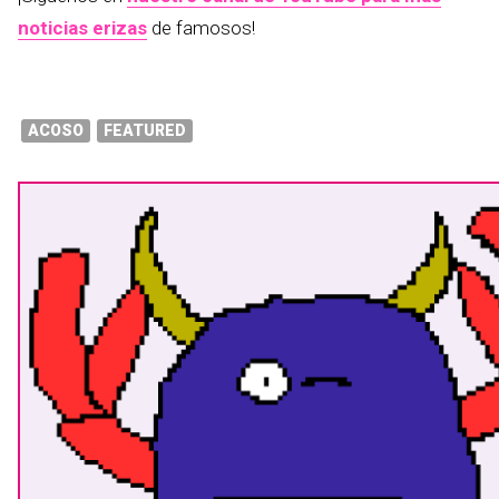
noticias erizas
de famosos!
ACOSO
FEATURED