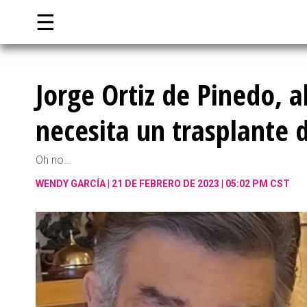
☰
Jorge Ortiz de Pinedo, a
necesita un trasplante
Oh no...
WENDY GARCÍA
21 DE FEBRERO DE 2023 | 05:02 PM CST