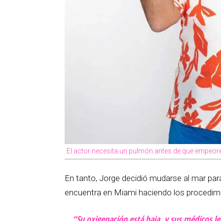
El actor necesita un pulmón antes de que empeore
En tanto, Jorge decidió mudarse al mar par
encuentra en Miami haciendo los procedimi
“Su oxigenación está baja, y sus médicos 