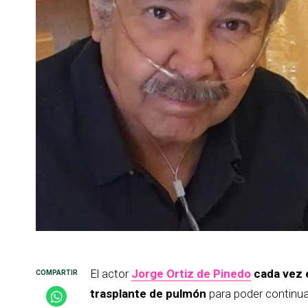
El actor
Jorge Ortiz de Pinedo
cada vez 
trasplante de pulmón
para poder continua