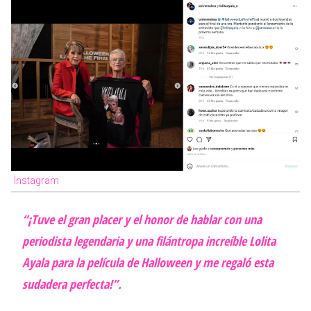
Instagram
“¡Tuve el gran placer y el honor de hablar con una
periodista legendaria y una filántropa increíble Lolita
Ayala para la película de
Halloween
y me regaló esta
sudadera perfecta!”.