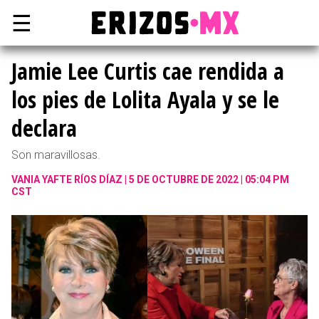
☰
Jamie Lee Curtis cae rendida a
los pies de Lolita Ayala y se le
declara
Son maravillosas.
VANIA YAFTE RÍOS DÍAZ
5 DE OCTUBRE DE 2022 | 05:04 PM
CST