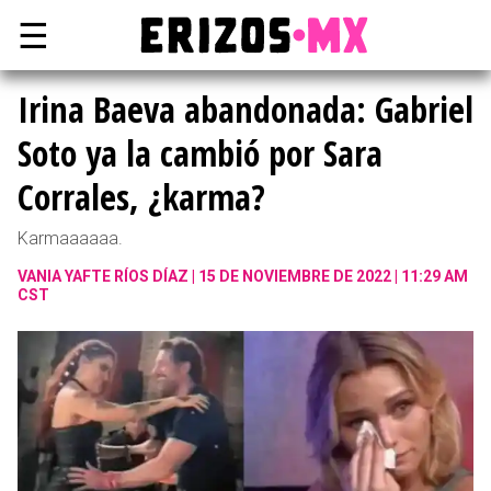
☰
Irina Baeva abandonada: Gabriel
Soto ya la cambió por Sara
Corrales, ¿karma?
Karmaaaaaa.
VANIA YAFTE RÍOS DÍAZ
15 DE NOVIEMBRE DE 2022 | 11:29 AM
CST