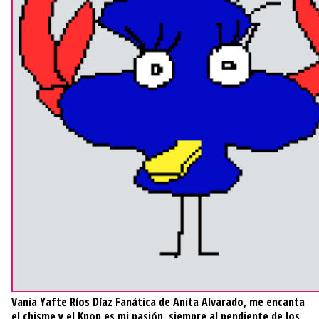
Vania Yafte Ríos Díaz
Fanática de Anita Alvarado, me encanta
el chisme y el Kpop es mi pasión, siempre al pendiente de los