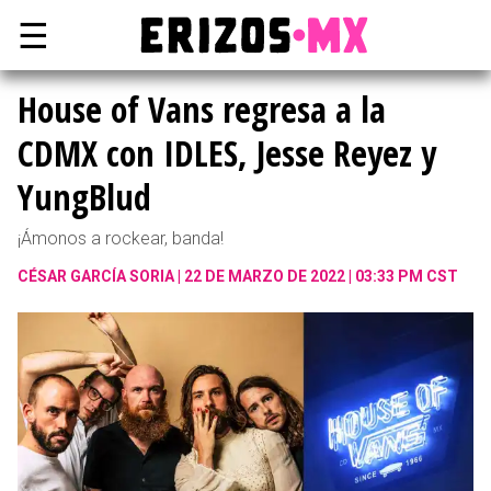
☰
House of Vans regresa a la
CDMX con IDLES, Jesse Reyez y
YungBlud
¡Ámonos a rockear, banda!
CÉSAR GARCÍA SORIA
22 DE MARZO DE 2022 | 03:33 PM CST