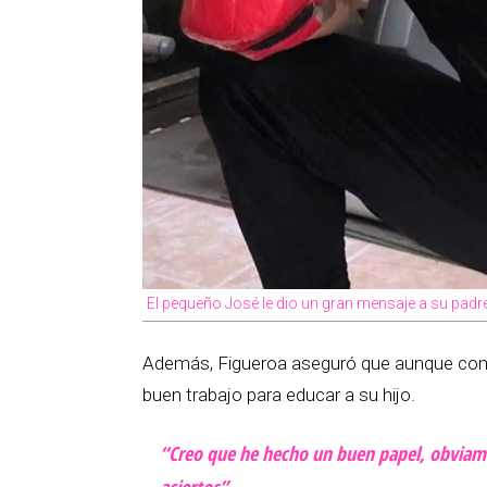
El pequeño José le dio un gran mensaje a su padre
Además, Figueroa aseguró que aunque come
buen trabajo para educar a su hijo.
“Creo que he hecho un buen papel, obviam