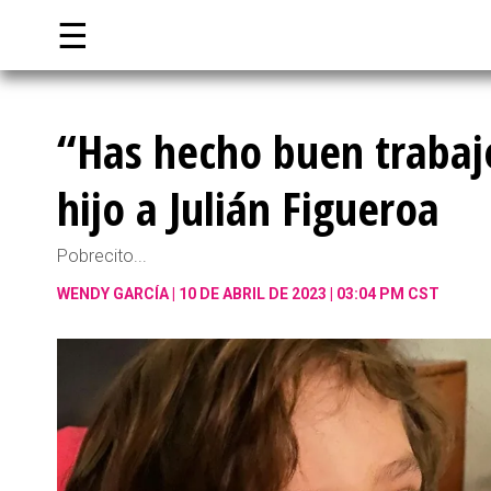
☰
“Has hecho buen trabajo,
hijo a Julián Figueroa
Pobrecito...
WENDY GARCÍA
10 DE ABRIL DE 2023 | 03:04 PM CST