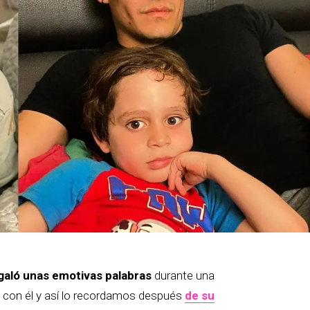
egaló unas emotivas palabras
durante una
e con él y así lo recordamos después
de su