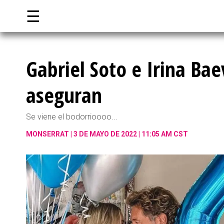
☰
Gabriel Soto e Irina Bae
aseguran
Se viene el bodorrioooo...
MONSERRAT
3 DE MAYO DE 2022 | 11:05 AM CST