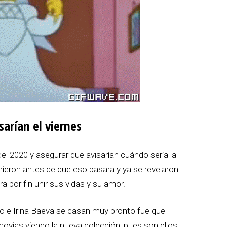
sarían el viernes
 del 2020 y asegurar que avisarían cuándo sería la
ieron antes de que eso pasara y ya se revelaron
a por fin unir sus vidas y su amor.
oto e Irina Baeva se casan muy pronto fue que
onovias viendo la nueva colección, pues son ellos