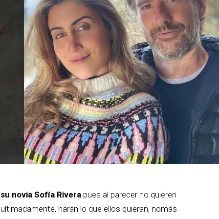
su novia Sofía Rivera
pues al parecer no quieren
ultimadamente, harán lo que ellos quieran, nomás