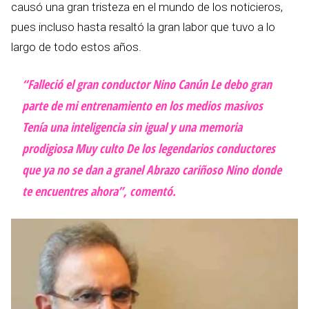
causó una gran tristeza en el mundo de los noticieros,
pues incluso hasta resaltó la gran labor que tuvo a lo
largo de todo estos años.
“Falleció el gran conductor Nino Canún Le debo gran
parte de mi entrenamiento en los medios masivos
Tenía una inteligencia sin igual y una memoria
prodigiosa Muy culto De los legendarios conductores
que ya no se dan a granel Abrazo cariñoso Nino donde
te encuentres ahora”, comentó.