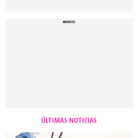
K-POP
De f(x) a NewJeans: La evolución del sonido
experimental y el triunfo del minimalismo electrónico