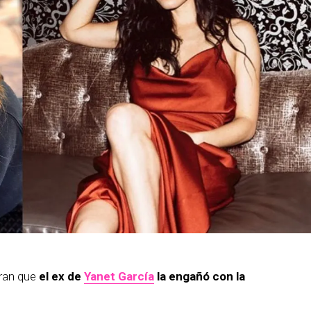
uran que
el ex de
Yanet García
la engañó con la