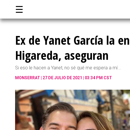
☰
Ex de Yanet García la 
Higareda, aseguran
Si eso le hacen a Yanet, no sé qué me espera a mí...
MONSERRAT
27 DE JULIO DE 2021 | 03:34 PM CST