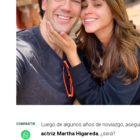
Luego de algunos años de noviazgo, aseg
actriz Martha Higareda
, ¿será?