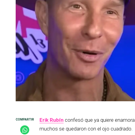
Erik Rubín
confesó que ya quiere enamorar
muchos se quedaron con el ojo cuadrado.