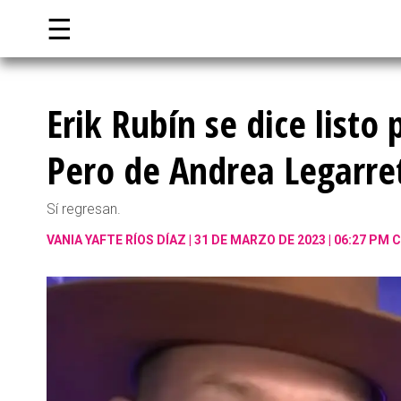
☰
Erik Rubín se dice list
Pero de Andrea Legarre
Sí regresan.
VANIA YAFTE RÍOS DÍAZ
31 DE MARZO DE 2023 | 06:27 PM 