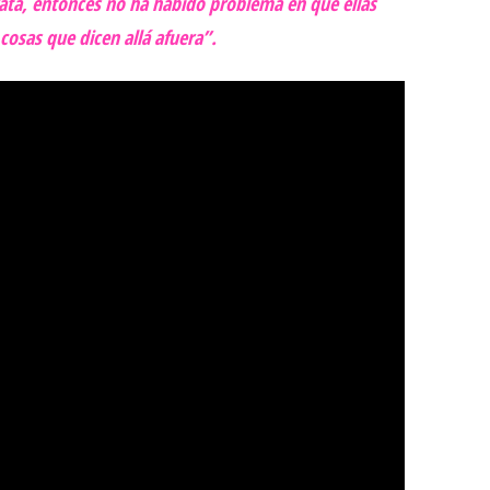
ata, entonces no ha habido problema en que ellas
cosas que dicen allá afuera”.