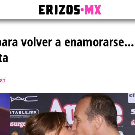
o para volver a enamorarse…
ta
CST