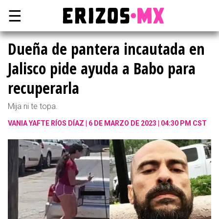
☰
Dueña de pantera incautada en
Jalisco pide ayuda a Babo para
recuperarla
Mija ni te topa.
VANIA YAFTE RÍOS DÍAZ
6 DE MARZO DE 2023 | 04:30 PM CST