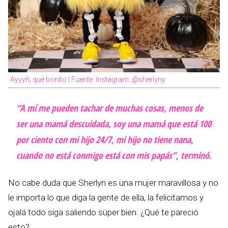
Ayyyñ, qué bonito | Fuente: Instagram: @sherlyny
“A mí me pueden tachar de muchas cosas, menos de
ser una mamá descuidada, soy una mamá que está 100
por ciento con mi hijo 24/7, mi hijo no tiene nana,
cuando no está conmigo está con mis papás”, terminó.
No cabe duda que Sherlyn es una mujer maravillosa y no
le importa lo que diga la gente de ella, la felicitamos y
ojalá todo siga saliendo súper bien. ¿Qué te pareció
esto?